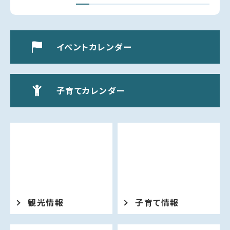
「朗読会 芥川龍之介を聴く ～ギター演奏とと
もに～」【図書館】
NEW!
イベントカレンダー
2026年08月04日
防災・防犯
（8/4更新）ご注意ください！クマの目撃情報があ
りました
子育てカレンダー
NEW!
2026年08月03日
産業・ビジネス
うらかわ優駿ビレッジAERU安全・安心対策推進
事業（多言語対応デジタルサイネージ及び非常用
放送設備導入)に係る公募型プロポーザルの実施
NEW!
観光情報
子育て情報
2026年08月01日
子育て・教育