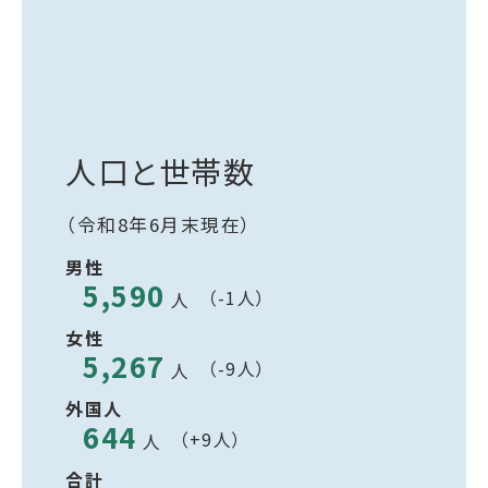
人口と世帯数
（令和8年6月末現在）
男性
5,590
（-1人）
人
女性
5,267
（-9人）
人
外国人
644
（+9人）
人
合計