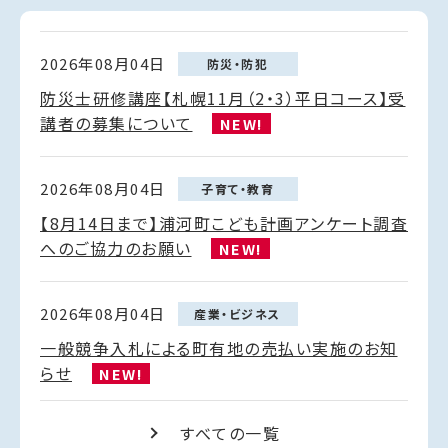
2026年08月04日
防災・防犯
防災士研修講座【札幌11月（2・3）平日コース】受
講者の募集について
NEW!
2026年08月04日
子育て・教育
【8月14日まで】浦河町こども計画アンケート調査
へのご協力のお願い
NEW!
2026年08月04日
産業・ビジネス
一般競争入札による町有地の売払い実施のお知
らせ
NEW!
すべての一覧
2026年08月04日
スポーツ・文化