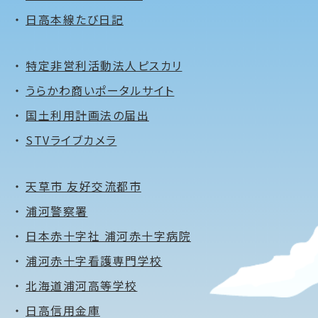
日高本線たび日記
特定非営利活動法人ピスカリ
うらかわ商いポータルサイト
国土利用計画法の届出
STVライブカメラ
天草市 友好交流都市
浦河警察署
日本赤十字社 浦河赤十字病院
浦河赤十字看護専門学校
北海道浦河高等学校
日高信用金庫