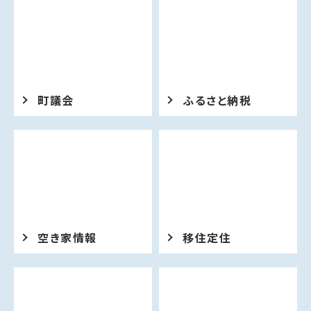
【8月1日からLINE予約開始】令和8年度町立保
育所開放事業（あそびの森）のご案内
2026年07月31日
産業・ビジネス
2026アイバ浦河応援ビアパーティー！
町議会
ふるさと納税
2026年07月31日
町議会
議会だよりうらかわ 令和8年8月1日号（No.19
8）を発行しました
2026年07月31日
町議会
空き家情報
移住定住
議会の日程を追加しました