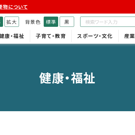
便物について
準
拡大
背景色
標準
黒
健康・福祉
子育て・教育
スポーツ・文化
産業
健康・福祉