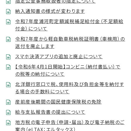
指定公金事務取扱者の指定について
納入通知書の様式が変わります
令和7年度浦河町定額減税補足給付金（不足額給
付金）について
令和7年度から軽自動車税納税証明書（車検用）の
送付を廃止します
スマホ決済アプリの追加と廃止について
【令和6年4月1日開始】コンビニ（納付書払い）で
の税等の納付について
北洋銀行窓口で税、使用料及び負担金等を納付す
る場合の手数料について
産前産後期間の国民健康保険税の免除
給与支払報告書の提出について
地方税の電子申告（申請・届出）及び電子納税のご
案内（eLTAX：エルタックス）