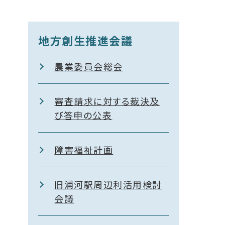
地方創生推進会議
農業委員会総会
審査請求に対する裁決及
び答申の公表
障害福祉計画
旧浦河駅周辺利活用検討
会議