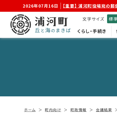
2026年07月16日
【重要】 浦河町役場宛の郵
文字サイズ
標
くらし・手続き
ホーム
町内向け
町政情報
会議結果