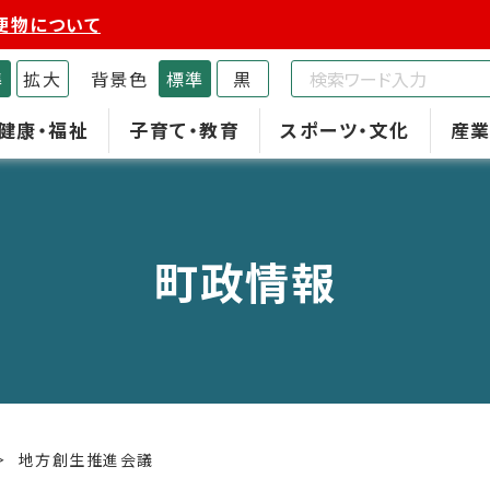
便物について
準
拡大
背景色
標準
黒
健康・福祉
子育て・教育
スポーツ・文化
産業
町政情報
地方創生推進会議