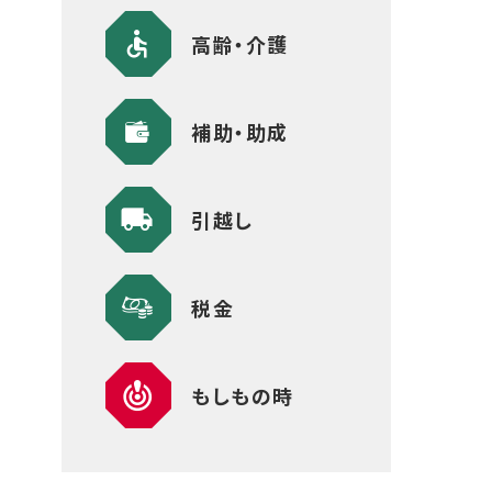
高齢・介護
補助・助成
引越し
税金
もしもの時