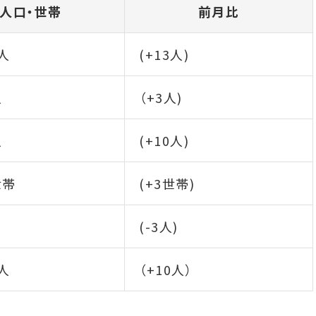
人口・世帯
前月比
0人
(+13人)
人
（+3人)
人
(+10人)
世帯
(+3世帯)
(-3人)
0人
（+10人）