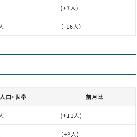
(+7人)
5人
（-16人）
人口・世帯
前月比
1人
(+11人)
人
（+8人)