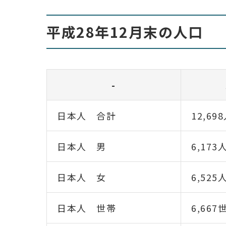
平成28年12月末の人口
-
日本人 合計
12,69
日本人 男
6,173
日本人 女
6,525
日本人 世帯
6,667