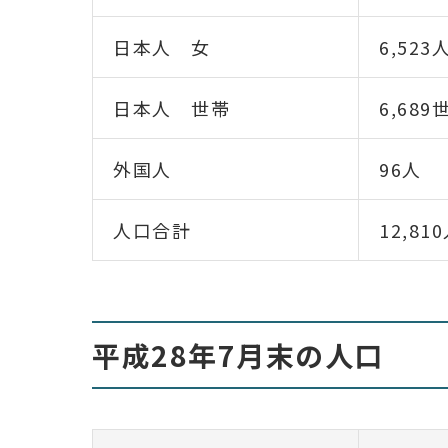
日本人 女
6,523
日本人 世帯
6,689
外国人
96人
人口合計
12,81
平成28年7月末の人口