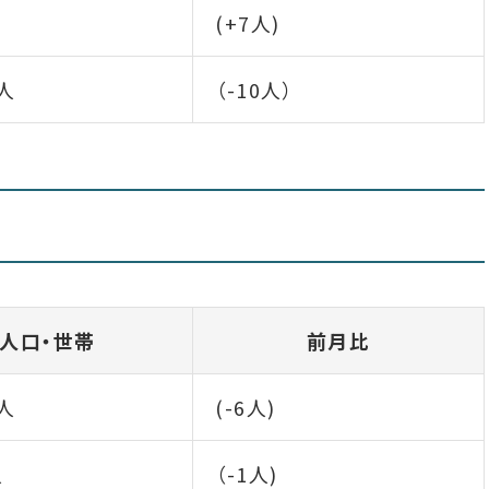
(+7人)
0人
（-10人）
人口・世帯
前月比
4人
(-6人)
人
（-1人)