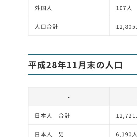
外国人
107人
人口合計
12,80
平成28年11月末の人口
-
日本人 合計
12,72
日本人 男
6,190