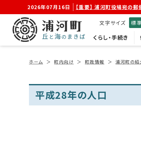
2026年07月16日
【重要】 浦河町役場宛の郵
文字サイズ
標
くらし・手続き
ホーム
町内向け
町政情報
浦河町の紹
平成28年の人口