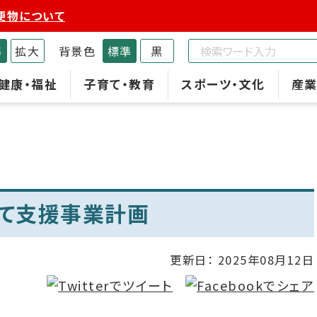
便物について
準
拡大
背景色
標準
黒
健康・福祉
子育て・教育
スポーツ・文化
産業
て支援事業計画
更新日：
2025年08月12日