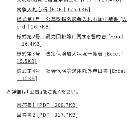
競争入札心得 [PDF｜175.1KB]
様式第1号 公募型指名競争入札参加申請書 [W
ord｜16.7KB]
様式第2号 暴力団排除に関する誓約書 [Excel
｜16.4KB]
様式第3号 法定保険加入状況一覧表 [Excel｜
15.5KB]
様式第4号 社会保険等適用除外申出書 [Excel
｜15KB]
※詳細は「公告」をご覧ください。
回答書1 [PDF｜208.7KB]
回答書2 [PDF｜317.7KB]