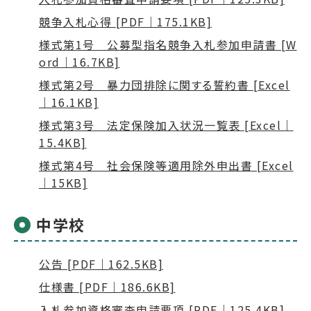
競争入札心得 [PDF｜175.1KB]
様式第1号 公募型指名競争入札参加申請書 [W
ord｜16.7KB]
様式第2号 暴力団排除に関する誓約書 [Excel
｜16.1KB]
様式第3号 法定保険加入状況一覧表 [Excel｜
15.4KB]
様式第4号 社会保険等適用除外申出書 [Excel
｜15KB]
中学校
公告 [PDF｜162.5KB]
仕様書 [PDF｜186.6KB]
入札参加資格審査申請要項 [PDF｜125.4KB]