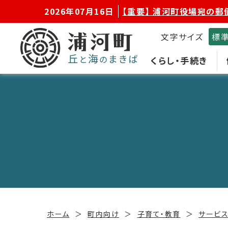
2026年07月16日
【重要】 浦河町役場宛の郵
文字サイズ
標
くらし・手続き
ホーム
町内向け
子育て・教育
サービ