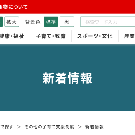
便物について
準
拡大
背景色
標準
黒
健康・福祉
子育て・教育
スポーツ・文化
産業
新着情報
スで探す
その他の子育て支援制度
新着情報