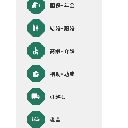
国保・年金
結婚・離婚
高齢・介護
補助・助成
引越し
税金