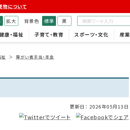
便物について
準
拡大
背景色
標準
黒
健康・福祉
子育て・教育
スポーツ・文化
産業
福祉
障がい者手当・年金
更新日：
2026年05月13日