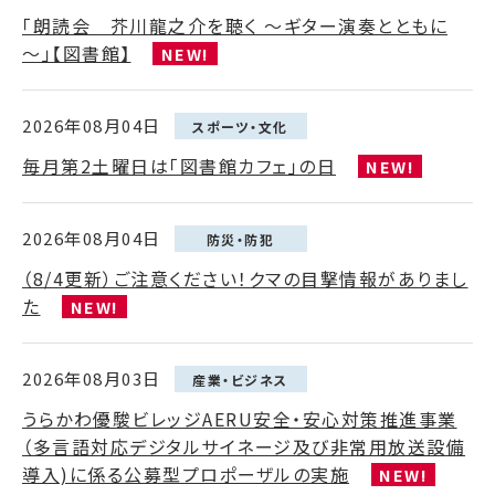
「朗読会 芥川龍之介を聴く ～ギター演奏とともに
～」【図書館】
NEW!
2026年08月04日
スポーツ・文化
毎月第2土曜日は「図書館カフェ」の日
NEW!
2026年08月04日
防災・防犯
（8/4更新）ご注意ください！クマの目撃情報がありまし
た
NEW!
2026年08月03日
産業・ビジネス
うらかわ優駿ビレッジAERU安全・安心対策推進事業
（多言語対応デジタルサイネージ及び非常用放送設備
導入)に係る公募型プロポーザルの実施
NEW!