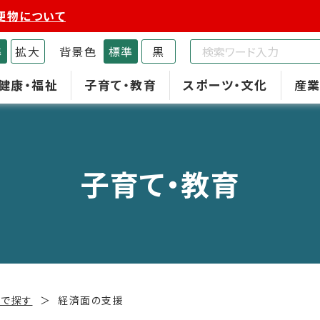
便物について
準
拡大
背景色
標準
黒
健康・福祉
子育て・教育
スポーツ・文化
産業
子育て・教育
スで探す
経済面の支援