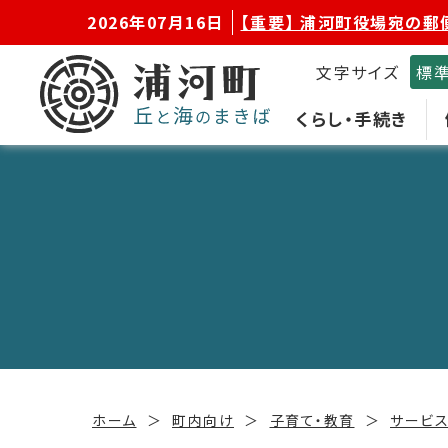
2026年07月16日
【重要】 浦河町役場宛の郵
文字サイズ
標
くらし・手続き
ホーム
町内向け
子育て・教育
サービ